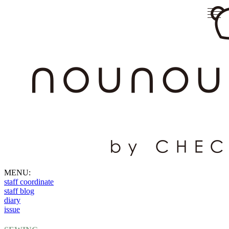
MENU:
staff coordinate
staff blog
diary
issue