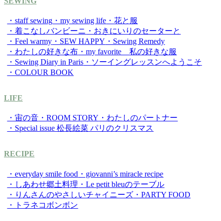
SEWING
・staff sewing
・my sewing life
・花と服
・着こなしバンビーニ
・おきにいりのセーターと
・Feel warmy
・SEW HAPPY
・Sewing Remedy
・わたしの好きな布
・my favorite 私の好きな服
・Sewing Diary in Paris
・ソーイングレッスンへようこそ
・COLOUR BOOK
LIFE
・宙の音
・ROOM STORY
・わたしのパートナー
・Special issue 松長絵菜 パリのクリスマス
RECIPE
・everyday smile food
・giovanni’s miracle recipe
・しあわせ郷土料理
・Le petit bleuのテーブル
・りんさんのやさしいチャイニーズ
・PARTY FOOD
・トラネコボンボン