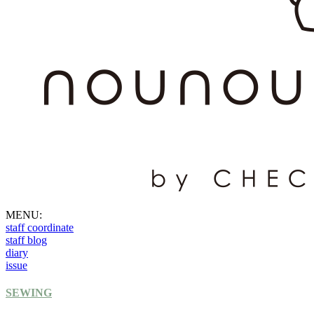
MENU:
staff coordinate
staff blog
diary
issue
SEWING