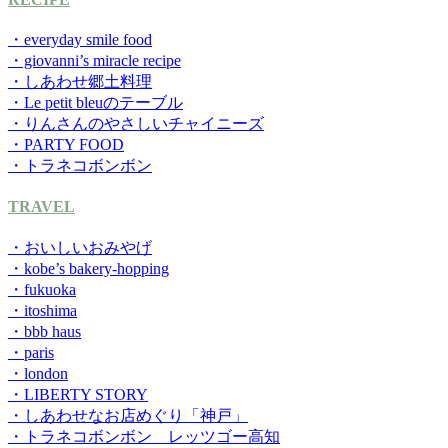
・everyday smile food
・giovanni’s miracle recipe
・しあわせ郷土料理
・Le petit bleuのテーブル
・りんさんのやさしいチャイニーズ
・PARTY FOOD
・トラネコボンボン
TRAVEL
・おいしいおみやげ
・kobe’s bakery-hopping
・fukuoka
・itoshima
・bbb haus
・paris
・london
・LIBERTY STORY
・しあわせなお店めぐり「神戸」
・トラネコボンボン レッツゴー高知