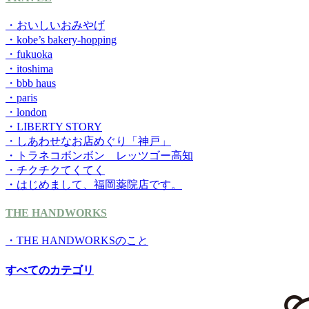
・おいしいおみやげ
・kobe’s bakery-hopping
・fukuoka
・itoshima
・bbb haus
・paris
・london
・LIBERTY STORY
・しあわせなお店めぐり「神戸」
・トラネコボンボン レッツゴー高知
・チクチクてくてく
・はじめまして、福岡薬院店です。
THE HANDWORKS
・THE HANDWORKSのこと
すべてのカテゴリ