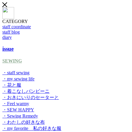
CATEGORY
staff coordinate
staff blog
diary
issue
SEWING
・staff sewing
・my sewing life
・花と服
・着こなしバンビーニ
・おきにいりのセーターと
・Feel warmy
・SEW HAPPY
・Sewing Remedy
・わたしの好きな布
・my favorite 私の好きな服