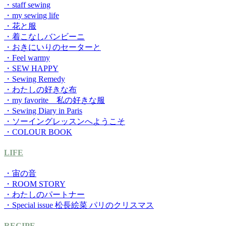
・staff sewing
・my sewing life
・花と服
・着こなしバンビーニ
・おきにいりのセーターと
・Feel warmy
・SEW HAPPY
・Sewing Remedy
・わたしの好きな布
・my favorite 私の好きな服
・Sewing Diary in Paris
・ソーイングレッスンへようこそ
・COLOUR BOOK
LIFE
・宙の音
・ROOM STORY
・わたしのパートナー
・Special issue 松長絵菜 パリのクリスマス
RECIPE