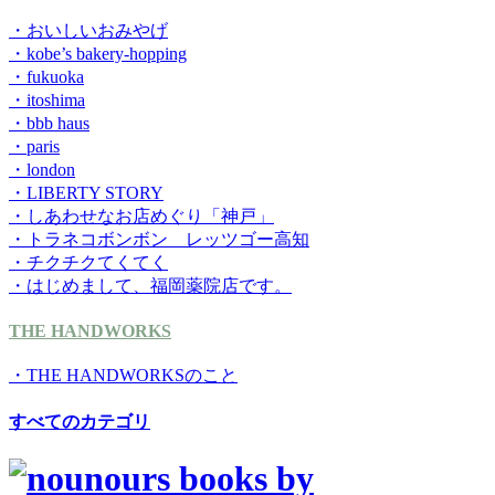
・おいしいおみやげ
・kobe’s bakery-hopping
・fukuoka
・itoshima
・bbb haus
・paris
・london
・LIBERTY STORY
・しあわせなお店めぐり「神戸」
・トラネコボンボン レッツゴー高知
・チクチクてくてく
・はじめまして、福岡薬院店です。
THE HANDWORKS
・THE HANDWORKSのこと
すべてのカテゴリ