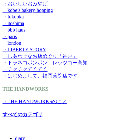
・おいしいおみやげ
・kobe’s bakery-hopping
・fukuoka
・itoshima
・bbb haus
・paris
・london
・LIBERTY STORY
・しあわせなお店めぐり「神戸」
・トラネコボンボン レッツゴー高知
・チクチクてくてく
・はじめまして、福岡薬院店です。
THE HANDWORKS
・THE HANDWORKSのこと
すべてのカテゴリ
diary