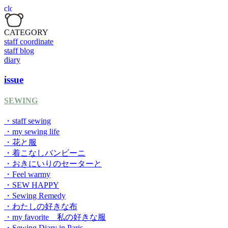
CATEGORY
staff coordinate
staff blog
diary
issue
SEWING
・staff sewing
・my sewing life
・花と服
・着こなしバンビーニ
・おきにいりのセーターと
・Feel warmy
・SEW HAPPY
・Sewing Remedy
・わたしの好きな布
・my favorite 私の好きな服
・Sewing Diary in Paris