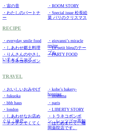
・宙の音
・ROOM STORY
・わたしのパートナ
・Special issue 松長絵
ー
菜 パリのクリスマス
RECIPE
・everyday smile food
・giovanni’s miracle
recipe
・しあわせ郷土料理
・Le petit bleuのテー
ブル
・りんさんのやさし
・PARTY FOOD
いチャイニーズ
・トラネコボンボン
TRAVEL
・おいしいおみやげ
・kobe’s bakery-
hopping
・fukuoka
・itoshima
・bbb haus
・paris
・london
・LIBERTY STORY
・しあわせなお店め
・トラネコボンボ
ぐり「神戸」
ン レッツゴー高知
・チクチクてくてく
・はじめまして、福
岡薬院店です。