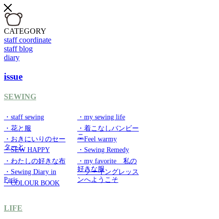
CATEGORY
staff coordinate
staff blog
diary
issue
SEWING
・staff sewing
・my sewing life
・花と服
・着こなしバンビー
ニ
・おきにいりのセー
・Feel warmy
ターと
・SEW HAPPY
・Sewing Remedy
・わたしの好きな布
・my favorite 私の
好きな服
・Sewing Diary in
・ソーイングレッス
Paris
ンへようこそ
・COLOUR BOOK
LIFE