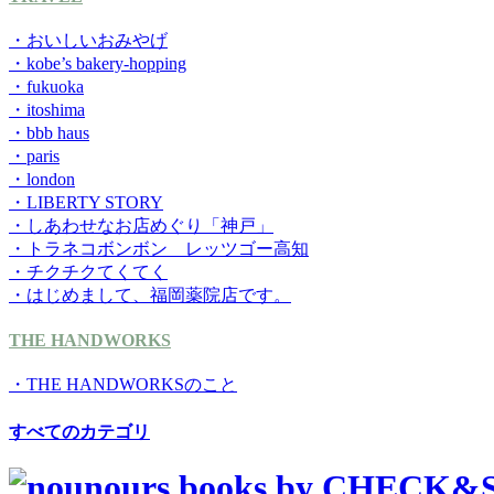
・おいしいおみやげ
・kobe’s bakery-hopping
・fukuoka
・itoshima
・bbb haus
・paris
・london
・LIBERTY STORY
・しあわせなお店めぐり「神戸」
・トラネコボンボン レッツゴー高知
・チクチクてくてく
・はじめまして、福岡薬院店です。
THE HANDWORKS
・THE HANDWORKSのこと
すべてのカテゴリ