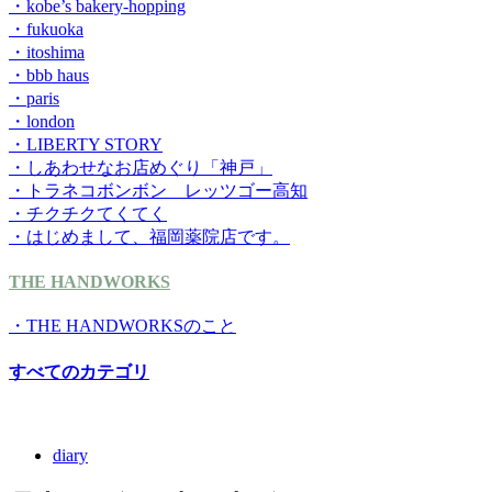
・kobe’s bakery-hopping
・fukuoka
・itoshima
・bbb haus
・paris
・london
・LIBERTY STORY
・しあわせなお店めぐり「神戸」
・トラネコボンボン レッツゴー高知
・チクチクてくてく
・はじめまして、福岡薬院店です。
THE HANDWORKS
・THE HANDWORKSのこと
すべてのカテゴリ
diary