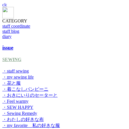
CATEGORY
staff coordinate
staff blog
diary
issue
SEWING
・staff sewing
・my sewing life
・花と服
・着こなしバンビーニ
・おきにいりのセーターと
・Feel warmy
・SEW HAPPY
・Sewing Remedy
・わたしの好きな布
・my favorite 私の好きな服