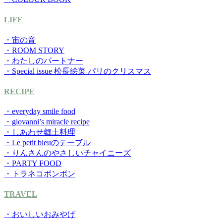
LIFE
・宙の音
・ROOM STORY
・わたしのパートナー
・Special issue 松長絵菜 パリのクリスマス
RECIPE
・everyday smile food
・giovanni’s miracle recipe
・しあわせ郷土料理
・Le petit bleuのテーブル
・りんさんのやさしいチャイニーズ
・PARTY FOOD
・トラネコボンボン
TRAVEL
・おいしいおみやげ