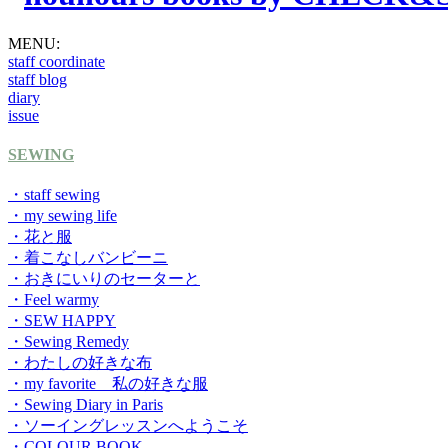
MENU:
staff coordinate
staff blog
diary
issue
SEWING
・staff sewing
・my sewing life
・花と服
・着こなしバンビーニ
・おきにいりのセーターと
・Feel warmy
・SEW HAPPY
・Sewing Remedy
・わたしの好きな布
・my favorite 私の好きな服
・Sewing Diary in Paris
・ソーイングレッスンへようこそ
・COLOUR BOOK