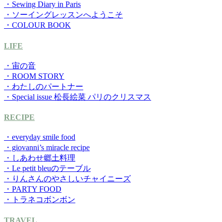
・Sewing Diary in Paris
・ソーイングレッスンへようこそ
・COLOUR BOOK
LIFE
・宙の音
・ROOM STORY
・わたしのパートナー
・Special issue 松長絵菜 パリのクリスマス
RECIPE
・everyday smile food
・giovanni’s miracle recipe
・しあわせ郷土料理
・Le petit bleuのテーブル
・りんさんのやさしいチャイニーズ
・PARTY FOOD
・トラネコボンボン
TRAVEL