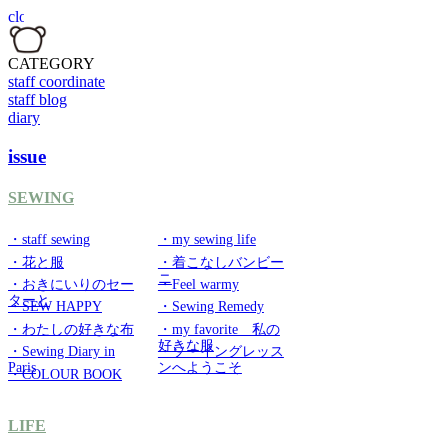
CATEGORY
staff coordinate
staff blog
diary
issue
SEWING
・staff sewing
・my sewing life
・花と服
・着こなしバンビー
ニ
・おきにいりのセー
・Feel warmy
ターと
・SEW HAPPY
・Sewing Remedy
・わたしの好きな布
・my favorite 私の
好きな服
・Sewing Diary in
・ソーイングレッス
Paris
ンへようこそ
・COLOUR BOOK
LIFE