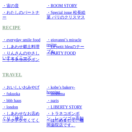
・宙の音
・ROOM STORY
・わたしのパートナ
・Special issue 松長絵
ー
菜 パリのクリスマス
RECIPE
・everyday smile food
・giovanni’s miracle
recipe
・しあわせ郷土料理
・Le petit bleuのテー
ブル
・りんさんのやさし
・PARTY FOOD
いチャイニーズ
・トラネコボンボン
TRAVEL
・おいしいおみやげ
・kobe’s bakery-
hopping
・fukuoka
・itoshima
・bbb haus
・paris
・london
・LIBERTY STORY
・しあわせなお店め
・トラネコボンボ
ぐり「神戸」
ン レッツゴー高知
・チクチクてくてく
・はじめまして、福
岡薬院店です。