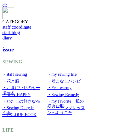
CATEGORY
staff coordinate
staff blog
diary
issue
SEWING
・staff sewing
・my sewing life
・花と服
・着こなしバンビー
ニ
・おきにいりのセー
・Feel warmy
ターと
・SEW HAPPY
・Sewing Remedy
・わたしの好きな布
・my favorite 私の
好きな服
・Sewing Diary in
・ソーイングレッス
Paris
ンへようこそ
・COLOUR BOOK
LIFE