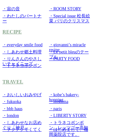
・宙の音
・ROOM STORY
・わたしのパートナ
・Special issue 松長絵
ー
菜 パリのクリスマス
RECIPE
・everyday smile food
・giovanni’s miracle
recipe
・しあわせ郷土料理
・Le petit bleuのテー
ブル
・りんさんのやさし
・PARTY FOOD
いチャイニーズ
・トラネコボンボン
TRAVEL
・おいしいおみやげ
・kobe’s bakery-
hopping
・fukuoka
・itoshima
・bbb haus
・paris
・london
・LIBERTY STORY
・しあわせなお店め
・トラネコボンボ
ぐり「神戸」
ン レッツゴー高知
・チクチクてくてく
・はじめまして、福
岡薬院店です。