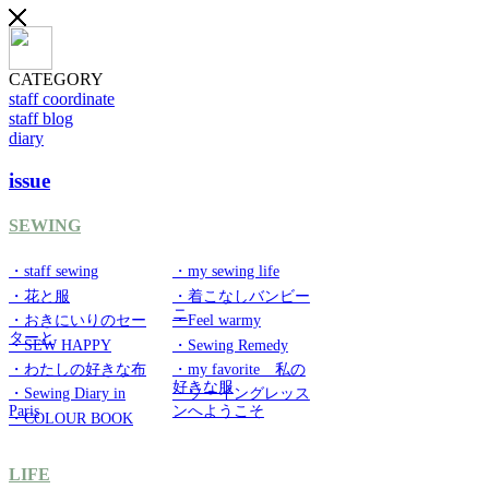
CATEGORY
staff coordinate
staff blog
diary
issue
SEWING
・staff sewing
・my sewing life
・花と服
・着こなしバンビー
ニ
・おきにいりのセー
・Feel warmy
ターと
・SEW HAPPY
・Sewing Remedy
・わたしの好きな布
・my favorite 私の
好きな服
・Sewing Diary in
・ソーイングレッス
Paris
ンへようこそ
・COLOUR BOOK
LIFE