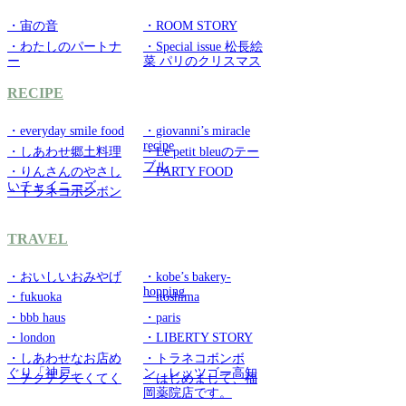
・宙の音
・ROOM STORY
・わたしのパートナ
・Special issue 松長絵
ー
菜 パリのクリスマス
RECIPE
・everyday smile food
・giovanni’s miracle
recipe
・しあわせ郷土料理
・Le petit bleuのテー
ブル
・りんさんのやさし
・PARTY FOOD
いチャイニーズ
・トラネコボンボン
TRAVEL
・おいしいおみやげ
・kobe’s bakery-
hopping
・fukuoka
・itoshima
・bbb haus
・paris
・london
・LIBERTY STORY
・しあわせなお店め
・トラネコボンボ
ぐり「神戸」
ン レッツゴー高知
・チクチクてくてく
・はじめまして、福
岡薬院店です。