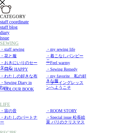
CATEGORY
staff coordinate
staff blog
diary
issue
SEWING
・staff sewing
・my sewing life
・花と服
・着こなしバンビー
ニ
・おきにいりのセー
・Feel warmy
ターと
・SEW HAPPY
・Sewing Remedy
・わたしの好きな布
・my favorite 私の好
きな服
・Sewing Diary in
・ソーイングレッス
Paris
ンへようこそ
・COLOUR BOOK
LIFE
・宙の音
・ROOM STORY
・わたしのパートナ
・Special issue 松長絵
ー
菜 パリのクリスマス
RECIPE