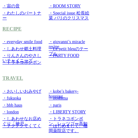
・宙の音
・ROOM STORY
・わたしのパートナ
・Special issue 松長絵
ー
菜 パリのクリスマス
RECIPE
・everyday smile food
・giovanni’s miracle
recipe
・しあわせ郷土料理
・Le petit bleuのテー
ブル
・りんさんのやさし
・PARTY FOOD
いチャイニーズ
・トラネコボンボン
TRAVEL
・おいしいおみやげ
・kobe’s bakery-
hopping
・fukuoka
・itoshima
・bbb haus
・paris
・london
・LIBERTY STORY
・しあわせなお店め
・トラネコボンボ
ぐり「神戸」
ン レッツゴー高知
・チクチクてくてく
・はじめまして、福
岡薬院店です。