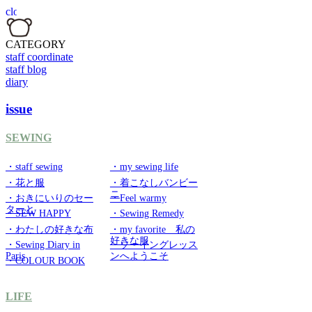
CATEGORY
staff coordinate
staff blog
diary
issue
SEWING
・staff sewing
・my sewing life
・花と服
・着こなしバンビー
ニ
・おきにいりのセー
・Feel warmy
ターと
・SEW HAPPY
・Sewing Remedy
・わたしの好きな布
・my favorite 私の
好きな服
・Sewing Diary in
・ソーイングレッス
Paris
ンへようこそ
・COLOUR BOOK
LIFE