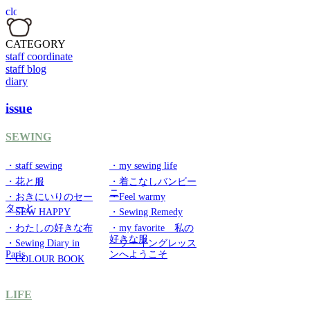
CATEGORY
staff coordinate
staff blog
diary
issue
SEWING
・staff sewing
・my sewing life
・花と服
・着こなしバンビー
ニ
・おきにいりのセー
・Feel warmy
ターと
・SEW HAPPY
・Sewing Remedy
・わたしの好きな布
・my favorite 私の
好きな服
・Sewing Diary in
・ソーイングレッス
Paris
ンへようこそ
・COLOUR BOOK
LIFE