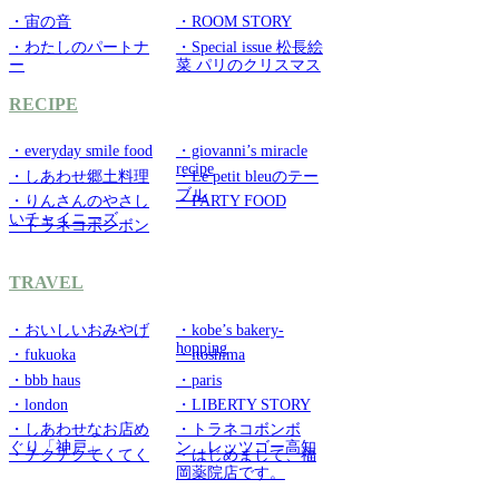
・宙の音
・ROOM STORY
・わたしのパートナ
・Special issue 松長絵
ー
菜 パリのクリスマス
RECIPE
・everyday smile food
・giovanni’s miracle
recipe
・しあわせ郷土料理
・Le petit bleuのテー
ブル
・りんさんのやさし
・PARTY FOOD
いチャイニーズ
・トラネコボンボン
TRAVEL
・おいしいおみやげ
・kobe’s bakery-
hopping
・fukuoka
・itoshima
・bbb haus
・paris
・london
・LIBERTY STORY
・しあわせなお店め
・トラネコボンボ
ぐり「神戸」
ン レッツゴー高知
・チクチクてくてく
・はじめまして、福
岡薬院店です。