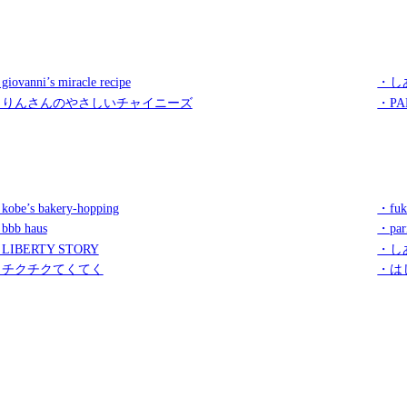
iovanni’s miracle recipe
・し
・りんさんのやさしいチャイニーズ
・PA
kobe’s bakery-hopping
・fuk
bbb haus
・par
LIBERTY STORY
・し
・チクチクてくてく
・は