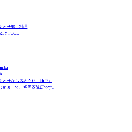
あわせ郷土料理
RTY FOOD
uoka
is
あわせなお店めぐり「神戸」
じめまして、福岡薬院店です。