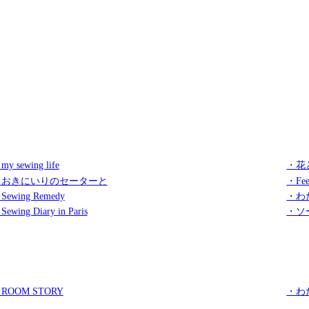
my sewing life
・花
・おきにいりのセーターと
・Fee
Sewing Remedy
・わ
Sewing Diary in Paris
・ソ
ROOM STORY
・わ