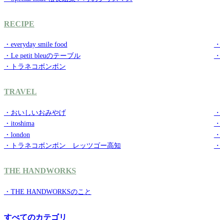
RECIPE
・everyday smile food
・g
・Le petit bleuのテーブル
・トラネコボンボン
TRAVEL
・おいしいおみやげ
・
・itoshima
・
・london
・
・トラネコボンボン レッツゴー高知
THE HANDWORKS
・THE HANDWORKSのこと
すべてのカテゴリ