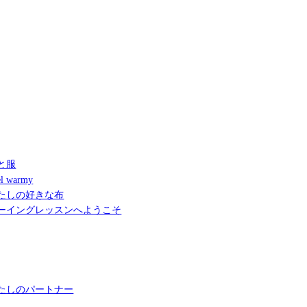
と服
l warmy
たしの好きな布
ーイングレッスンへようこそ
たしのパートナー