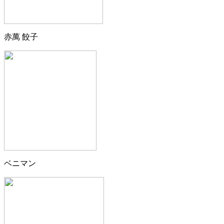
赤萬 餃子
ベニマン