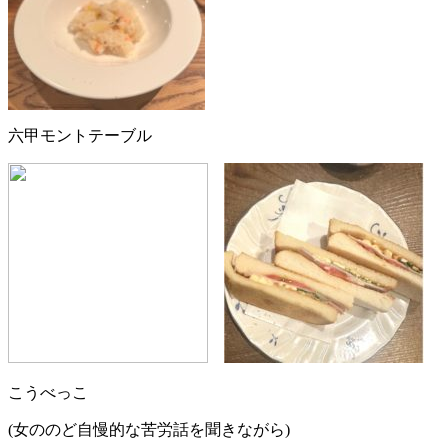
六甲モントテーブル
こうべっこ
(女ののど自慢的な苦労話を聞きながら)