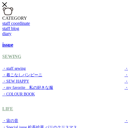
CATEGORY
staff coordinate
staff blog
diary
issue
SEWING
・staff sewing
・
・着こなしバンビーニ
・SEW HAPPY
・
・my favorite 私の好きな服
・
・COLOUR BOOK
LIFE
・宙の音
・
・Special issue 松長絵菜 パリのクリスマス