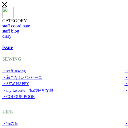
CATEGORY
staff coordinate
staff blog
diary
issue
SEWING
・staff sewing
・
・着こなしバンビーニ
・SEW HAPPY
・
・my favorite 私の好きな服
・
・COLOUR BOOK
LIFE
・宙の音
・