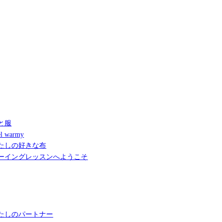
と服
l warmy
たしの好きな布
ーイングレッスンへようこそ
たしのパートナー