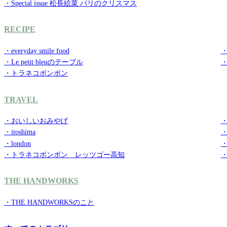
・Special issue 松長絵菜 パリのクリスマス
RECIPE
・everyday smile food
・g
・Le petit bleuのテーブル
・トラネコボンボン
TRAVEL
・おいしいおみやげ
・
・itoshima
・
・london
・
・トラネコボンボン レッツゴー高知
THE HANDWORKS
・THE HANDWORKSのこと