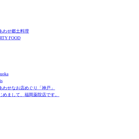
あわせ郷土料理
RTY FOOD
uoka
is
あわせなお店めぐり「神戸」
じめまして、福岡薬院店です。