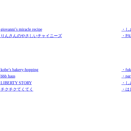
iovanni’s miracle recipe
・し
・りんさんのやさしいチャイニーズ
・PA
kobe’s bakery-hopping
・fuk
bbb haus
・par
LIBERTY STORY
・し
・チクチクてくてく
・は