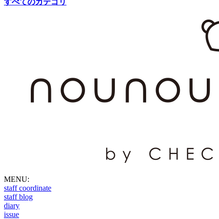
すべてのカテゴリ
MENU:
staff coordinate
staff blog
diary
issue