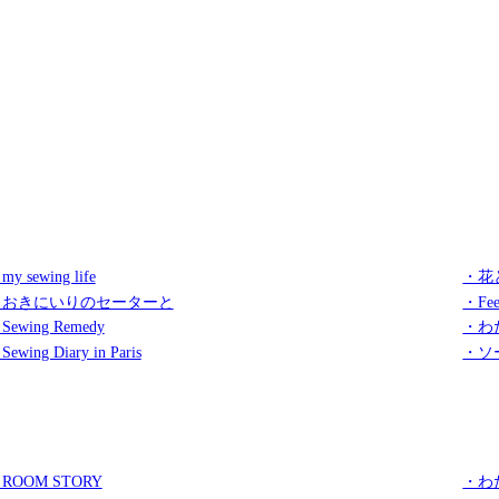
my sewing life
・花
・おきにいりのセーターと
・Fee
Sewing Remedy
・わ
Sewing Diary in Paris
・ソ
ROOM STORY
・わ