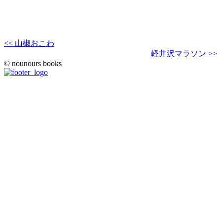
<< 山椒おこわ
軽井沢マラソン >>
© nounours books