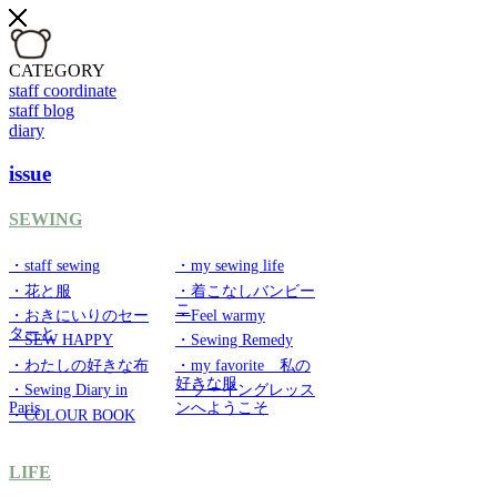
CATEGORY
staff coordinate
staff blog
diary
issue
SEWING
・staff sewing
・my sewing life
・花と服
・着こなしバンビー
ニ
・おきにいりのセー
・Feel warmy
ターと
・SEW HAPPY
・Sewing Remedy
・わたしの好きな布
・my favorite 私の
好きな服
・Sewing Diary in
・ソーイングレッス
Paris
ンへようこそ
・COLOUR BOOK
LIFE