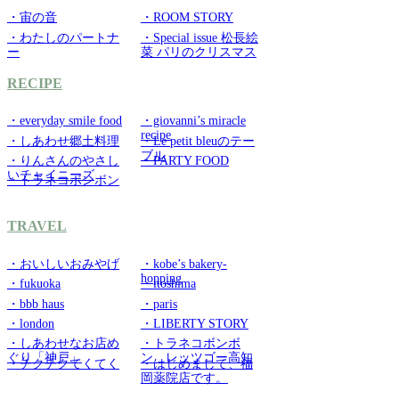
・宙の音
・ROOM STORY
・わたしのパートナ
・Special issue 松長絵
ー
菜 パリのクリスマス
RECIPE
・everyday smile food
・giovanni’s miracle
recipe
・しあわせ郷土料理
・Le petit bleuのテー
ブル
・りんさんのやさし
・PARTY FOOD
いチャイニーズ
・トラネコボンボン
TRAVEL
・おいしいおみやげ
・kobe’s bakery-
hopping
・fukuoka
・itoshima
・bbb haus
・paris
・london
・LIBERTY STORY
・しあわせなお店め
・トラネコボンボ
ぐり「神戸」
ン レッツゴー高知
・チクチクてくてく
・はじめまして、福
岡薬院店です。