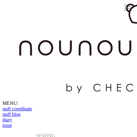
MENU:
staff coordinate
staff blog
diary
issue
SEWING