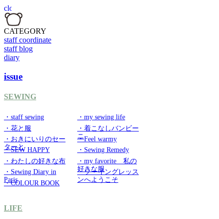
CATEGORY
staff coordinate
staff blog
diary
issue
SEWING
・staff sewing
・my sewing life
・花と服
・着こなしバンビー
ニ
・おきにいりのセー
・Feel warmy
ターと
・SEW HAPPY
・Sewing Remedy
・わたしの好きな布
・my favorite 私の
好きな服
・Sewing Diary in
・ソーイングレッス
Paris
ンへようこそ
・COLOUR BOOK
LIFE