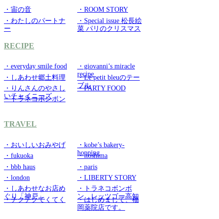
・宙の音
・ROOM STORY
・わたしのパートナ
・Special issue 松長絵
ー
菜 パリのクリスマス
RECIPE
・everyday smile food
・giovanni’s miracle
recipe
・しあわせ郷土料理
・Le petit bleuのテー
ブル
・りんさんのやさし
・PARTY FOOD
いチャイニーズ
・トラネコボンボン
TRAVEL
・おいしいおみやげ
・kobe’s bakery-
hopping
・fukuoka
・itoshima
・bbb haus
・paris
・london
・LIBERTY STORY
・しあわせなお店め
・トラネコボンボ
ぐり「神戸」
ン レッツゴー高知
・チクチクてくてく
・はじめまして、福
岡薬院店です。