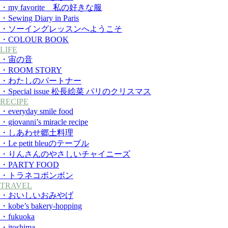
・my favorite 私の好きな服
・Sewing Diary in Paris
・ソーイングレッスンへようこそ
・COLOUR BOOK
LIFE
・宙の音
・ROOM STORY
・わたしのパートナー
・Special issue 松長絵菜 パリのクリスマス
RECIPE
・everyday smile food
・giovanni’s miracle recipe
・しあわせ郷土料理
・Le petit bleuのテーブル
・りんさんのやさしいチャイニーズ
・PARTY FOOD
・トラネコボンボン
TRAVEL
・おいしいおみやげ
・kobe’s bakery-hopping
・fukuoka
・itoshima