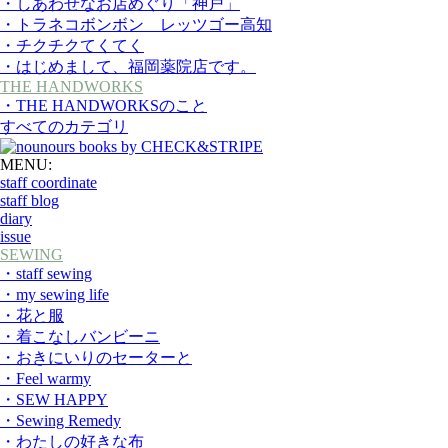
・しあわせなお店めぐり「神戸」
・トラネコボンボン レッツゴー高知
・チクチクてくてく
・はじめまして、福岡薬院店です。
THE HANDWORKS
・THE HANDWORKSのこと
すべてのカテゴリ
MENU:
staff coordinate
staff blog
diary
issue
SEWING
・staff sewing
・my sewing life
・花と服
・着こなしバンビーニ
・おきにいりのセーターと
・Feel warmy
・SEW HAPPY
・Sewing Remedy
・わたしの好きな布