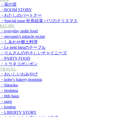
・宙の音
・ROOM STORY
・わたしのパートナー
・Special issue 松長絵菜 パリのクリスマス
RECIPE
・everyday smile food
・giovanni’s miracle recipe
・しあわせ郷土料理
・Le petit bleuのテーブル
・りんさんのやさしいチャイニーズ
・PARTY FOOD
・トラネコボンボン
TRAVEL
・おいしいおみやげ
・kobe’s bakery-hopping
・fukuoka
・itoshima
・bbb haus
・paris
・london
・LIBERTY STORY