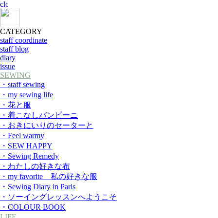
CATEGORY
staff coordinate
staff blog
diary
issue
SEWING
・staff sewing
・my sewing life
・花と服
・着こなしバンビーニ
・おきにいりのセーターと
・Feel warmy
・SEW HAPPY
・Sewing Remedy
・わたしの好きな布
・my favorite 私の好きな服
・Sewing Diary in Paris
・ソーイングレッスンへようこそ
・COLOUR BOOK
LIFE