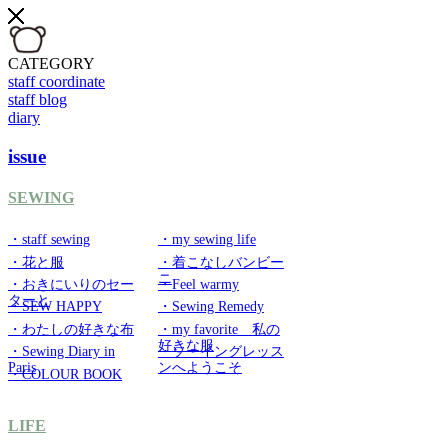
CATEGORY
staff coordinate
staff blog
diary
issue
SEWING
・staff sewing
・my sewing life
・花と服
・着こなしバンビー
ニ
・おきにいりのセー
・Feel warmy
ターと
・SEW HAPPY
・Sewing Remedy
・わたしの好きな布
・my favorite 私の
好きな服
・Sewing Diary in
・ソーイングレッス
Paris
ンへようこそ
・COLOUR BOOK
LIFE