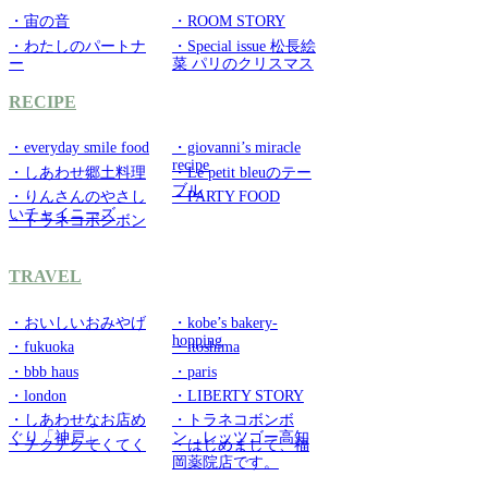
・宙の音
・ROOM STORY
・わたしのパートナ
・Special issue 松長絵
ー
菜 パリのクリスマス
RECIPE
・everyday smile food
・giovanni’s miracle
recipe
・しあわせ郷土料理
・Le petit bleuのテー
ブル
・りんさんのやさし
・PARTY FOOD
いチャイニーズ
・トラネコボンボン
TRAVEL
・おいしいおみやげ
・kobe’s bakery-
hopping
・fukuoka
・itoshima
・bbb haus
・paris
・london
・LIBERTY STORY
・しあわせなお店め
・トラネコボンボ
ぐり「神戸」
ン レッツゴー高知
・チクチクてくてく
・はじめまして、福
岡薬院店です。