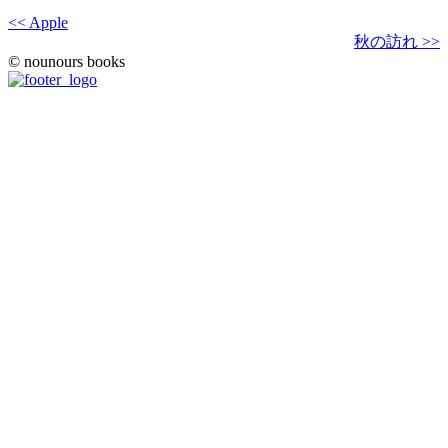
<< Apple
秋の訪れ >>
© nounours books