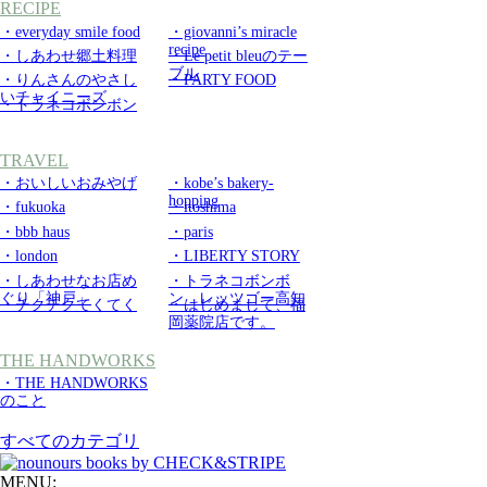
RECIPE
・everyday smile food
・giovanni’s miracle
recipe
・しあわせ郷土料理
・Le petit bleuのテー
ブル
・りんさんのやさし
・PARTY FOOD
いチャイニーズ
・トラネコボンボン
TRAVEL
・おいしいおみやげ
・kobe’s bakery-
hopping
・fukuoka
・itoshima
・bbb haus
・paris
・london
・LIBERTY STORY
・しあわせなお店め
・トラネコボンボ
ぐり「神戸」
ン レッツゴー高知
・チクチクてくてく
・はじめまして、福
岡薬院店です。
THE HANDWORKS
・THE HANDWORKS
のこと
すべてのカテゴリ
MENU: