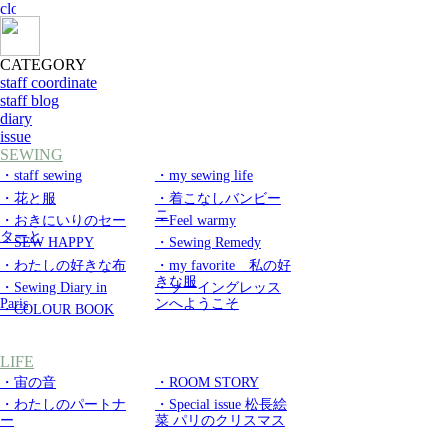
CATEGORY
staff coordinate
staff blog
diary
issue
SEWING
・staff sewing
・my sewing life
・花と服
・着こなしバンビー
ニ
・おきにいりのセー
・Feel warmy
ターと
・SEW HAPPY
・Sewing Remedy
・わたしの好きな布
・my favorite 私の好
きな服
・Sewing Diary in
・ソーイングレッス
Paris
ンへようこそ
・COLOUR BOOK
LIFE
・宙の音
・ROOM STORY
・わたしのパートナ
・Special issue 松長絵
ー
菜 パリのクリスマス