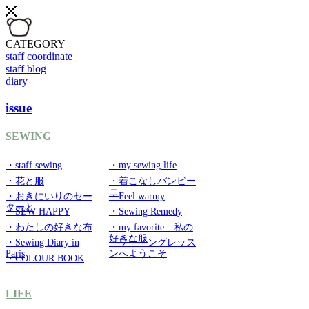
CATEGORY
staff coordinate
staff blog
diary
issue
SEWING
・staff sewing
・my sewing life
・花と服
・着こなしバンビー
ニ
・おきにいりのセー
・Feel warmy
ターと
・SEW HAPPY
・Sewing Remedy
・わたしの好きな布
・my favorite 私の
好きな服
・Sewing Diary in
・ソーイングレッス
Paris
ンへようこそ
・COLOUR BOOK
LIFE