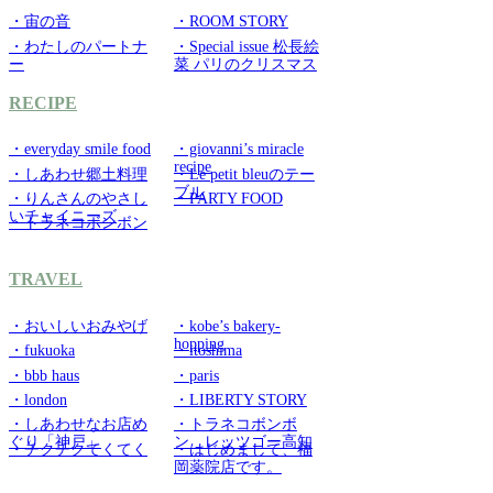
・宙の音
・ROOM STORY
・わたしのパートナ
・Special issue 松長絵
ー
菜 パリのクリスマス
RECIPE
・everyday smile food
・giovanni’s miracle
recipe
・しあわせ郷土料理
・Le petit bleuのテー
ブル
・りんさんのやさし
・PARTY FOOD
いチャイニーズ
・トラネコボンボン
TRAVEL
・おいしいおみやげ
・kobe’s bakery-
hopping
・fukuoka
・itoshima
・bbb haus
・paris
・london
・LIBERTY STORY
・しあわせなお店め
・トラネコボンボ
ぐり「神戸」
ン レッツゴー高知
・チクチクてくてく
・はじめまして、福
岡薬院店です。