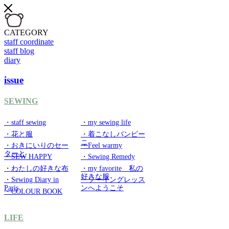
CATEGORY
staff coordinate
staff blog
diary
issue
SEWING
・staff sewing
・my sewing life
・花と服
・着こなしバンビー
ニ
・おきにいりのセー
・Feel warmy
ターと
・SEW HAPPY
・Sewing Remedy
・わたしの好きな布
・my favorite 私の
好きな服
・Sewing Diary in
・ソーイングレッス
Paris
ンへようこそ
・COLOUR BOOK
LIFE