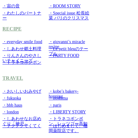
・宙の音
・ROOM STORY
・わたしのパートナ
・Special issue 松長絵
ー
菜 パリのクリスマス
RECIPE
・everyday smile food
・giovanni’s miracle
recipe
・しあわせ郷土料理
・Le petit bleuのテー
ブル
・りんさんのやさし
・PARTY FOOD
いチャイニーズ
・トラネコボンボン
TRAVEL
・おいしいおみやげ
・kobe’s bakery-
hopping
・fukuoka
・itoshima
・bbb haus
・paris
・london
・LIBERTY STORY
・しあわせなお店め
・トラネコボンボ
ぐり「神戸」
ン レッツゴー高知
・チクチクてくてく
・はじめまして、福
岡薬院店です。