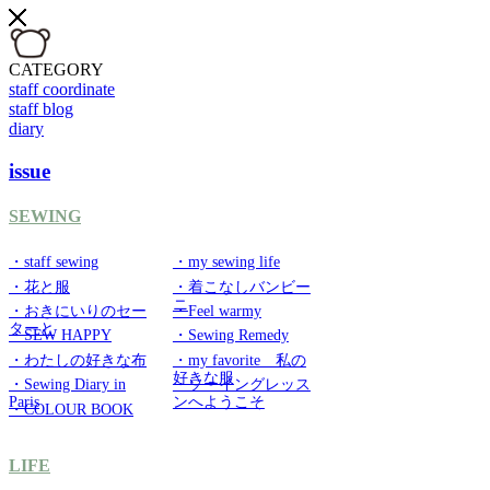
CATEGORY
staff coordinate
staff blog
diary
issue
SEWING
・staff sewing
・my sewing life
・花と服
・着こなしバンビー
ニ
・おきにいりのセー
・Feel warmy
ターと
・SEW HAPPY
・Sewing Remedy
・わたしの好きな布
・my favorite 私の
好きな服
・Sewing Diary in
・ソーイングレッス
Paris
ンへようこそ
・COLOUR BOOK
LIFE