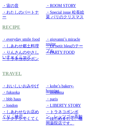
・宙の音
・ROOM STORY
・わたしのパートナ
・Special issue 松長絵
ー
菜 パリのクリスマス
RECIPE
・everyday smile food
・giovanni’s miracle
recipe
・しあわせ郷土料理
・Le petit bleuのテー
ブル
・りんさんのやさし
・PARTY FOOD
いチャイニーズ
・トラネコボンボン
TRAVEL
・おいしいおみやげ
・kobe’s bakery-
hopping
・fukuoka
・itoshima
・bbb haus
・paris
・london
・LIBERTY STORY
・しあわせなお店め
・トラネコボンボ
ぐり「神戸」
ン レッツゴー高知
・チクチクてくてく
・はじめまして、福
岡薬院店です。